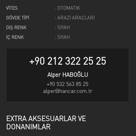
: OTOMATİK
VİTES
: ARAZİ ARAÇLARI
GÖVDE TİPİ
: SİYAH
DIŞ RENK
: SİYAH
İÇ RENK
+90 212 322 25 25
Alper HABOĞLU
+90 532 563 85 25
alper@hancar.com.tr
EXTRA AKSESUARLAR VE
DONANIMLAR