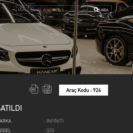
ARA
DGE
FERRARI
ND ROVER
Maserati
gway
SKODA
LVO
Araç Kodu : 924
ATILDI
: INFINITI
ARKA
: Q30
ODEL