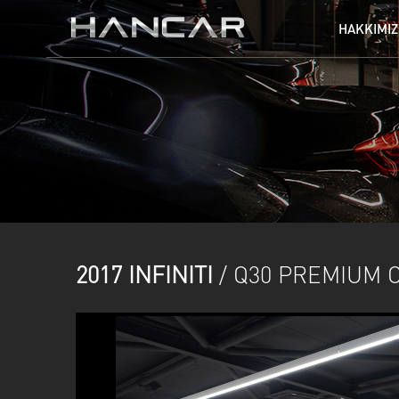
HAKKIMI
AUDI
BENTLEY
GMC
HARLEY DAVIDSON
MERCEDES
MINI
TESLA
TOGG
2017 INFINITI
/ Q30 PREMIUM C