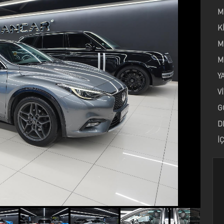
M
K
M
M
Y
V
G
D
İ