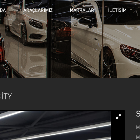
ZDA
ARAÇLARIMIZ
MARKALAR
İLETİŞİM
BMW
CADILLAC
DO
Jeanneau
LAMBORGHINI
LA
NISSAN
PORSCHE
Se
TOYOTA
VOLKSWAGEN
VO
İTY
S
M
M