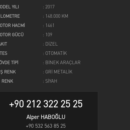
: 2017
ODEL YILI
: 148.000 KM
İLOMETRE
: 1461
OTOR HACMİ
: 109
OTOR GÜCÜ
: DİZEL
AKIT
: OTOMATİK
İTES
: BİNEK ARAÇLAR
ÖVDE TİPİ
: GRİ METALİK
IŞ RENK
: SİYAH
Ç RENK
+90 212 322 25 25
Alper HABOĞLU
+90 532 563 85 25