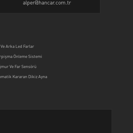
alper@hancar.com.tr
 Ve Arka Led Farlar
rpişma Önleme Sistemi
ğmur Ve Far Sensörü
omatik Kararan Dikiz Ayna