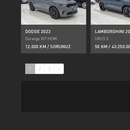
DODGE 2023
LAMBORGHINI 20
Durango R/T HEMİ
URUS S
12.000 KM / SORUNUZ
50 KM / 43.250.0
1
2
3
»