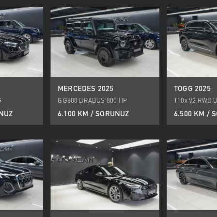
MERCEDES 2025
TOGG 2025
G
G G800 BRABUS 800 HP
T10x V2 RWD U
UNUZ
6.100 KM / SORUNUZ
6.500 KM /