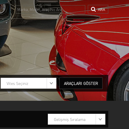
ARA
DGE
FERRARI
ND ROVER
Maserati
gway
SKODA
LVO
Vites Seçiniz
ARAÇLARI GÖSTER
Gelişmiş Sıralama