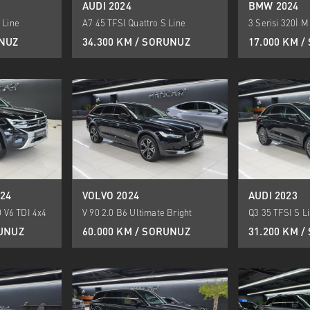
AUDI 2024
BMW 2024
 Line
A7 45 TFSI Quattro S Line
3 Serisi 320İ 
UNUZ
34.300 KM / SORUNUZ
17.000 KM 
24
VOLVO 2024
AUDI 2023
 V6 TDI 4x4
V 90 2.0 B6 Ultimate Bright
Q3 35 TFSI S L
RUNUZ
60.000 KM / SORUNUZ
31.200 KM 