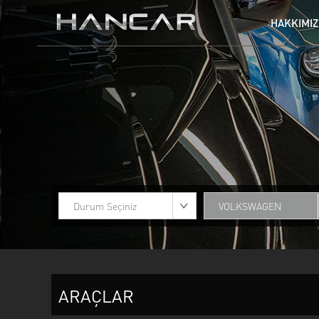
HAKKIMI
AUDI
BENTLEY
GMC
HARLEY DAVIDSON
MERCEDES
MINI
TESLA
TOGG
Durum Seçiniz
VOLKSWAGEN
ARAÇLAR