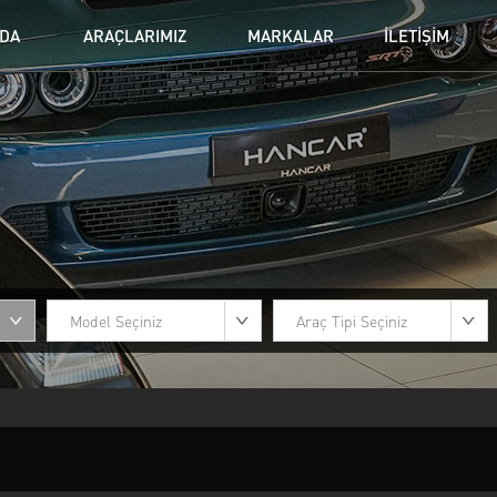
ZDA
ARAÇLARIMIZ
MARKALAR
İLETİŞİM
BMW
CADILLAC
DO
Jeanneau
LAMBORGHINI
LA
NISSAN
PORSCHE
Se
TOYOTA
VOLKSWAGEN
VO
Model Seçiniz
Araç Tipi Seçiniz