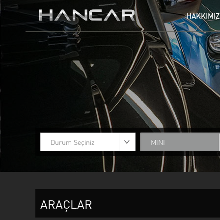
HAKKIMI
AUDI
BENTLEY
GMC
HARLEY DAVIDSON
MERCEDES
MINI
TESLA
TOGG
Durum Seçiniz
MINI
ARAÇLAR