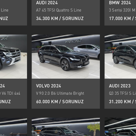
AUDI 2024
BMW 2024
 Line
A7 45 TFSI Quattro S Line
3 Serisi 320İ 
UNUZ
34.300 KM / SORUNUZ
17.000 KM 
24
VOLVO 2024
AUDI 2023
 V6 TDI 4x4
V 90 2.0 B6 Ultimate Bright
Q3 35 TFSI S L
RUNUZ
60.000 KM / SORUNUZ
31.200 KM 