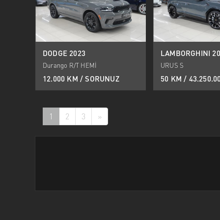
DODGE 2023
LAMBORGHINI 20
Durango R/T HEMİ
URUS S
12.000 KM / SORUNUZ
50 KM / 43.250.0
1
2
3
»