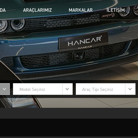
ZDA
ARAÇLARIMIZ
MARKALAR
İLETİŞİM
BMW
CADILLAC
DO
Jeanneau
LAMBORGHINI
LA
NISSAN
PORSCHE
Se
TOYOTA
VOLKSWAGEN
VO
Model Seçiniz
Araç Tipi Seçiniz