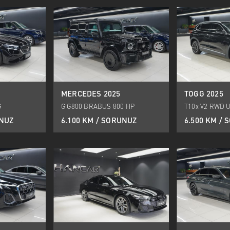
MERCEDES 2025
TOGG 2025
G
G G800 BRABUS 800 HP
T10x V2 RWD U
UNUZ
6.100 KM / SORUNUZ
6.500 KM /