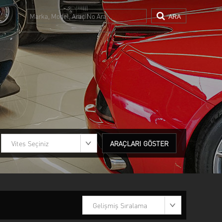
ARA
DGE
FERRARI
ND ROVER
Maserati
gway
SKODA
LVO
Vites Seçiniz
ARAÇLARI GÖSTER
Gelişmiş Sıralama